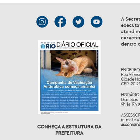
A Secret
executar
atendim
caracter
dentro d
ENDEREÇ
Rua Afonso
Cidade No
CEP: 20.21
HORÁRIO 
Dias úteis
9h às 17h 
ASSESSO
(e-mail ex
ascomsms
CONHEÇA A ESTRUTURA DA
PREFEITURA