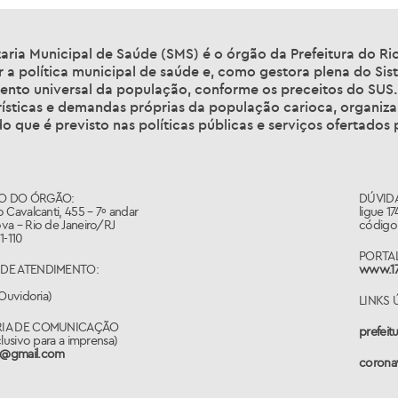
aria Municipal de Saúde (SMS) é o órgão da Prefeitura do Ri
 a política municipal de saúde e, como gestora plena do Sis
ento universal da população, conforme os preceitos do SUS.
ísticas e demandas próprias da população carioca, organiza
o que é previsto nas políticas públicas e serviços ofertados 
O DO ÓRGÃO:
DÚVIDA
 Cavalcanti, 455 – 7º andar
ligue 1
va – Rio de Janeiro/RJ
código 
1-110
PORTAL
DE ATENDIMENTO:
www.17
(Ouvidoria)
LINKS 
RIA DE COMUNICAÇÃO
prefeitu
clusivo para a imprensa)
@gmail.com
coronav