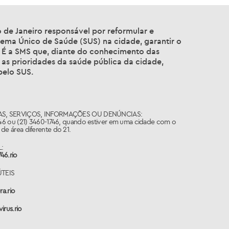
o de Janeiro responsável por reformular e
tema Único de Saúde (SUS) na cidade, garantir o
 É a SMS que, diante do conhecimento das
 as prioridades da saúde pública da cidade,
pelo SUS.
S, SERVIÇOS, INFORMAÇÕES OU DENÚNCIAS:
746 ou (21) 3460-1746, quando estiver em uma cidade com o
de área diferente do 21.
:
46.rio
ÚTEIS
ra.rio
irus.rio