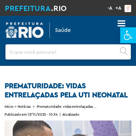
PREFEITURA
.RIO
-A
+A
Ba
Pesquisar
PREMATURIDADE: VIDAS
ENTRELAÇADAS PELA UTI NEONATAL
Início
>
Notícias
>
Prematuridade: vidas entrelaçadas pela UTI Neonatal
Publicado em 17/11/2025 - 10:34
|
Atualizado