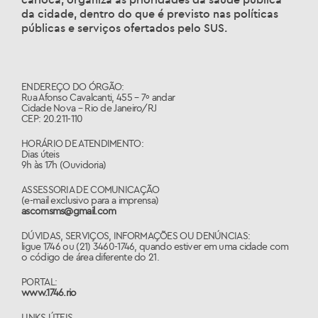
da cidade, dentro do que é previsto nas políticas
públicas e serviços ofertados pelo SUS.
ENDEREÇO DO ÓRGÃO:
Rua Afonso Cavalcanti, 455 – 7º andar
Cidade Nova – Rio de Janeiro/RJ
CEP: 20.211-110
HORÁRIO DE ATENDIMENTO:
Dias úteis
9h às 17h (Ouvidoria)
ASSESSORIA DE COMUNICAÇÃO
(e-mail exclusivo para a imprensa)
ascomsms@gmail.com
DÚVIDAS, SERVIÇOS, INFORMAÇÕES OU DENÚNCIAS:
ligue 1746 ou (21) 3460-1746, quando estiver em uma cidade com
o código de área diferente do 21.
PORTAL:
www.1746.rio
LINKS ÚTEIS