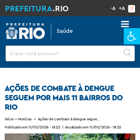
PREFEITURA
.RIO
-A
+A
Ba
Pesquisar
AÇÕES DE COMBATE À DENGUE
SEGUEM POR MAIS 11 BAIRROS DO
RIO
Início
>
Notícias
>
Ações de combate à dengue seguem por mais 11 bairros do R
Publicado em 11/05/2026 - 18:22
|
Atualizado em 11/05/2026 - 18:22