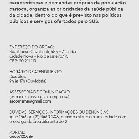
características e demandas próprias da população
carioca, organiza as prioridades da saúde pública
da cidade, dentro do que é previsto nas políticas
públicas e serviços ofertados pelo SUS.
ENDEREÇO DO ÓRGÃO:
Rua Afonso Cavalcanti, 455 – 7º andar
Cidade Nova – Rio de Janeiro/RJ
CEP: 20.211-110
HORÁRIO DE ATENDIMENTO:
Dias úteis
9h às 17h (Ouvidoria)
ASSESSORIA DE COMUNICAÇÃO
(e-mail exclusivo para a imprensa)
ascomsms@gmail.com
DÚVIDAS, SERVIÇOS, INFORMAÇÕES OU DENÚNCIAS:
ligue 1746 ou (21) 3460-1746, quando estiver em uma cidade com
o código de área diferente do 21.
PORTAL:
www.1746.rio