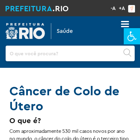
PREFEITURA
.RIO
-A
+A
Ba
Pesquisar
Câncer de Colo de
Útero
O que é?
Com aproximadamente 530 mil casos novos por ano
no mundo, o câncer do colo do útero é o terceiro tipo