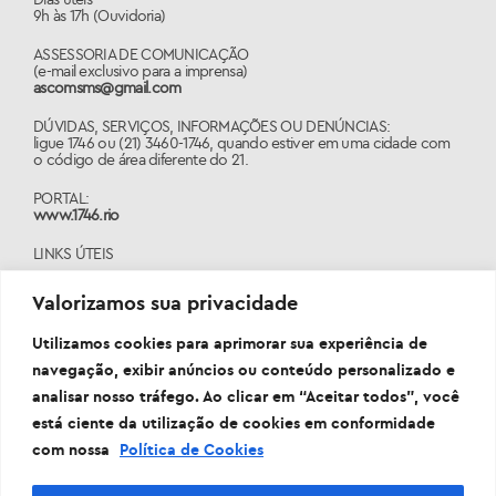
9h às 17h (Ouvidoria)
ASSESSORIA DE COMUNICAÇÃO
(e-mail exclusivo para a imprensa)
ascomsms@gmail.com
DÚVIDAS, SERVIÇOS, INFORMAÇÕES OU DENÚNCIAS:
ligue 1746 ou (21) 3460-1746, quando estiver em uma cidade com
o código de área diferente do 21.
PORTAL:
www.1746.rio
LINKS ÚTEIS
prefeitura.rio
Valorizamos sua privacidade
coronavirus.rio
Utilizamos cookies para aprimorar sua experiência de
navegação, exibir anúncios ou conteúdo personalizado e
analisar nosso tráfego. Ao clicar em “Aceitar todos”, você
está ciente da utilização de cookies em conformidade
com nossa
Política de Cookies