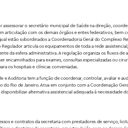
r assessorar o secretário municipal de Saúde na direção, coorde
, em articulação com os demais órgãos e entes federativos, bem 
 à qual estão subordinados a Coordenadoria Geral do Complexo R
 Regulador articula os equipamentos de toda a rede assistencia
nte da esfera administrativa. A regulação organiza os fluxos de
 ser encaminhados para exames, consultas especializadas ou cirur
para os hospitais e clínicas conveniadas.
 e Auditoria tem a função de coordenar, controlar, avaliar e au
o do Rio de Janeiro. Atua em conjunto com a Coordenação Geral
ma a disponibilizar alternativa assistencial adequada à necessida
ssos e contratos da secretaria com prestadores de serviço, li