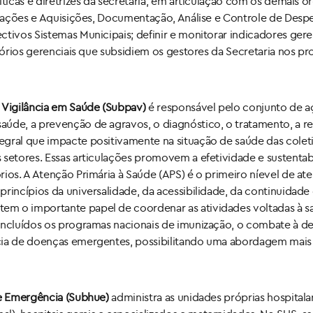
icas e diretrizes da secretaria, em articulação com os demais órg
citações e Aquisições, Documentação, Análise e Controle de Desp
tivos Sistemas Municipais; definir e monitorar indicadores geren
atórios gerenciais que subsidiem os gestores da Secretaria nos 
 Vigilância em Saúde (Subpav)
é responsável pelo conjunto de açõ
aúde, a prevenção de agravos, o diagnóstico, o tratamento, a r
egral que impacte positivamente na situação de saúde das cole
s setores. Essas articulações promovem a efetividade e sustent
ios. A Atenção Primária à Saúde (APS) é o primeiro níevel de at
rincípios da universalidade, da acessibilidade, da continuidade 
 o importante papel de coordenar as atividades voltadas à saúd
incluídos os programas nacionais de imunização, o combate à de
cia de doenças emergentes, possibilitando uma abordagem mais i
 e Emergência (Subhue)
administra as unidades próprias hospitala