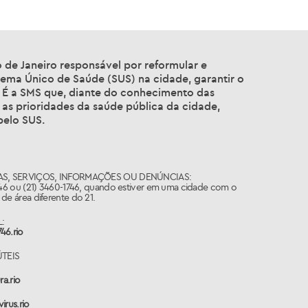
o de Janeiro responsável por reformular e
tema Único de Saúde (SUS) na cidade, garantir o
 É a SMS que, diante do conhecimento das
 as prioridades da saúde pública da cidade,
pelo SUS.
S, SERVIÇOS, INFORMAÇÕES OU DENÚNCIAS:
746 ou (21) 3460-1746, quando estiver em uma cidade com o
de área diferente do 21.
:
46.rio
ÚTEIS
ra.rio
irus.rio