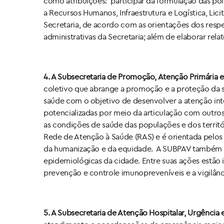
como atribuições: participar da formulação das polít
a Recursos Humanos, Infraestrutura e Logística, Li
Secretaria, de acordo com as orientações dos respec
administrativas da Secretaria; além de elaborar rel
4. A Subsecretaria de Promoção, Atenção Primária e
coletivo que abrange a promoção e a proteção da s
saúde com o objetivo de desenvolver a atenção int
potencializadas por meio da articulação com outro
as condições de saúde das populações e dos territór
Rede de Atenção à Saúde (RAS) e é orientada pelos p
da humanização e da equidade. A SUBPAV também tem
epidemiológicas da cidade. Entre suas ações estão 
prevenção e controle imunopreveníveis e a vigilân
5. A Subsecretaria de Atenção Hospitalar, Urgência