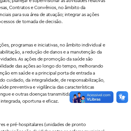
ãos; planejar e supervisionar as atividades relativas
esas, Contratos e Convênios, no âmbito da
ciais para sua área de atuação; integrar as ações
processos de tomada de decisão.
es, programas e iniciativas, no âmbito individual e
eabilitação, a redução de danos e a manutenção da
tividades. As ações de promoção da saúde são
abilidade das ações ao longo do tempo, melhorando
enção em saúde e a principal porta de entrada a
do cuidado, da integralidade, de responsabilização,
e preventiva e vigilância das características
ngue e outras doenças transmitidas por vetores,
ntegrada, oportuna e eficaz.
res e pré-hospitalares (unidades de pronto