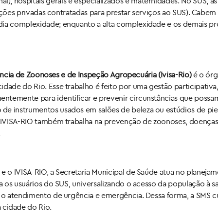
 hospitais gerais e especializados e maternidades. No SUS, as a
tuições privadas contratadas para prestar serviços ao SUS). Cabem
édia complexidade; enquanto a alta complexidade e os demais 
gilância de Zoonoses e de Inspeção Agropecuária (Ivisa-Rio)
é o órg
idade do Rio. Esse trabalho é feito por uma gestão participativa
ntemente para identificar e prevenir circunstâncias que possa
de instrumentos usados em salões de beleza ou estúdios de pie
 O IVISA-RIO também trabalha na prevenção de zoonoses, doenças
.
 e o IVISA-RIO, a Secretaria Municipal de Saúde atua no planeja
ra os usuários do SUS, universalizando o acesso da população à sa
 e o atendimento de urgência e emergência. Dessa forma, a SMS 
 cidade do Rio.