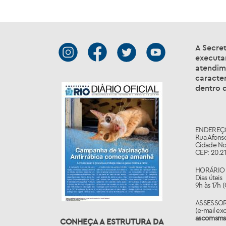
A Secret
executar
atendim
caracter
dentro d
ENDEREÇ
Rua Afonso
Cidade No
CEP: 20.21
HORÁRIO 
Dias úteis
9h às 17h 
ASSESSO
(e-mail ex
ascomsms
CONHEÇA A ESTRUTURA DA