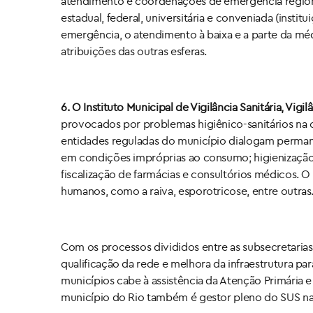
atendimento e coordenações de emergência regional),
estadual, federal, universitária e conveniada (insti
emergência, o atendimento à baixa e a parte da m
atribuições das outras esferas.
6. O Instituto Municipal de Vigilância Sanitária, Vi
provocados por problemas higiênico-sanitários na c
entidades reguladas do município dialogam permane
em condições impróprias ao consumo; higienização 
fiscalização de farmácias e consultórios médicos.
humanos, como a raiva, esporotricose, entre outras
Com os processos divididos entre as subsecretarias
qualificação da rede e melhora da infraestrutura pa
municípios cabe à assistência da Atenção Primária
município do Rio também é gestor pleno do SUS na