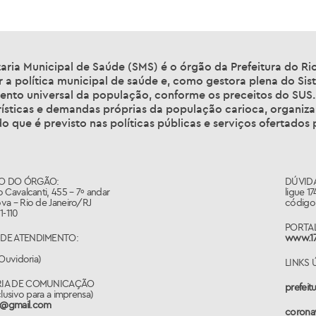
aria Municipal de Saúde (SMS) é o órgão da Prefeitura do Ri
 a política municipal de saúde e, como gestora plena do Sis
ento universal da população, conforme os preceitos do SUS.
ísticas e demandas próprias da população carioca, organiza
o que é previsto nas políticas públicas e serviços ofertados 
O DO ÓRGÃO:
DÚVIDA
 Cavalcanti, 455 – 7º andar
ligue 1
va – Rio de Janeiro/RJ
código 
1-110
PORTAL
DE ATENDIMENTO:
www.17
(Ouvidoria)
LINKS 
RIA DE COMUNICAÇÃO
prefeitu
clusivo para a imprensa)
@gmail.com
coronav